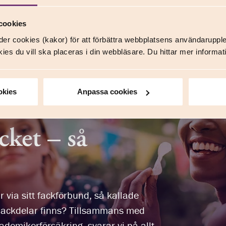
cookies
er cookies (kakor) för att förbättra webbplatsens användaruppl
ies du vill ska placeras i din webbläsare. Du hittar mer inform
okies
Anpassa cookies
cket – så
 via sitt fackförbund, så kallade
 nackdelar finns? Tillsammans med
demikerförsäkring, svarar vi på allt