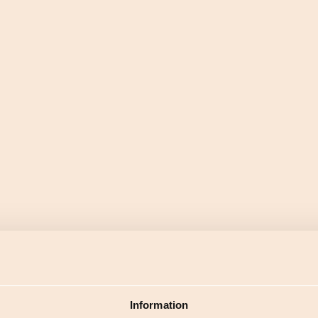
rtiklar
Få svar på frågor
ning och vägledning
Besöka vår FAQ
Information