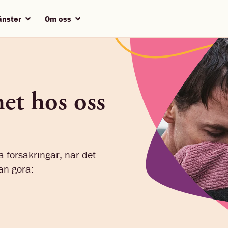
jänster
Om oss
et hos oss
na försäkringar, när det
an göra: