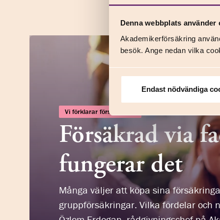
Denna webbplats använder 
Akademikerförsäkring använd
besök. Ange nedan vilka cook
Endast nödvändiga co
Vi förklarar försäkringar
Försäkrad via fa
fungerar det
Många väljer att köpa sina försäkringar
gruppförsäkringar. Vilka fördelar och
Özlem Erdogan, rådgivningschef på Aka