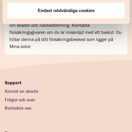
Klagomål
Är du missnöjd med ett beslut?
Endast nödvändiga cookies
Det är de ansvariga försäkringsföretagen som tar beslut
om skador och riskbedömning. Kontakta
försäkringsgivaren om du är missnöjd med ett beslut. Du
hittar denna på ditt försäkringsbesked som ligger på
Mina sidor.
Support
Anmäl en skada
Frågor och svar
Kontakta oss