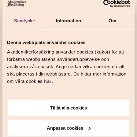
lunchstängt 12.00–12.30.
Samtycke
Information
Om
Meddelande
Vill du komma i kontakt med oss skriftligen? Skicka
Denna webbplats använder cookies
ett e-postmeddelande till
Akademikerförsäkring använder cookies (kakor) för att
info@akademikerforsakring.se
. Specifika
förbättra webbplatsens användarupplevelse och
kundärenden hanteras via Mina sidor för en säker
analysera våra besök. Ange nedan vilka cookies du vill
hantering.
Skicka ett meddelande
till oss via Mina
ska placeras i din webbläsare. Du hittar mer information
sidor. Du loggar in med BankID.
om våra cookies
här
.
Du kan logga in om du är medlem i ett av våra
fackförbund eller har en försäkring hos oss.
Tillåt alla cookies
Anpassa cookies