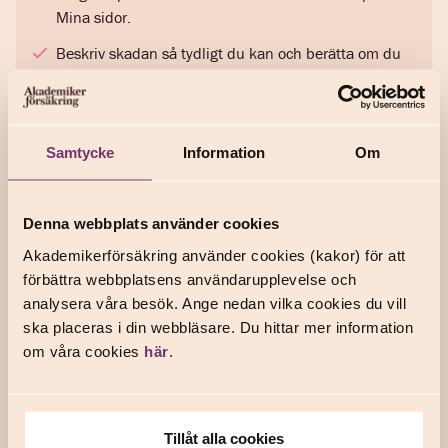
Mina sidor.
Beskriv skadan så tydligt du kan och berätta om du
har varit i kontakt med någon om skadan, till
exempel försäkringsbolaget eller en läkare. Vi
kommer att ställa följdfrågor om vi behöver veta mer
om ditt ärende.
Samtycke
Information
Om
Därefter ger vi tips på var du kan ansöka om
ersättning, både hos försäkringsbolaget och hos
Denna webbplats använder cookies
andra, såsom Försäkringskassan. Vi kan inte svara på
Akademikerförsäkring använder cookies (kakor) för att
om du kommer att få ersättning, men vi kan hjälpa
förbättra webbplatsens användarupplevelse och
dig vidare på vägen, så att du vet vad du kan göra
analysera våra besök. Ange nedan vilka cookies du vill
härnäst.
ska placeras i din webbläsare. Du hittar mer information
om våra cookies
här
.
Frågor och svar om skadeanmälan
Tillåt alla cookies