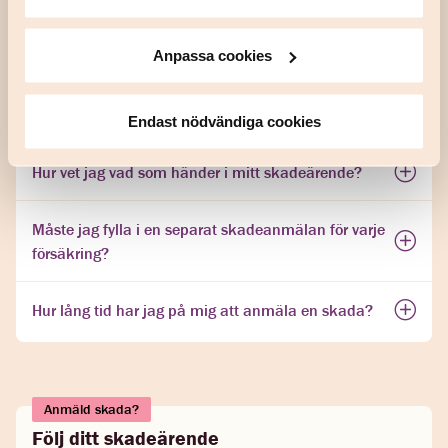
Vem bedömer en skada?
Anpassa cookies
Vad händer när jag skickat in min skadeanmälan?
Hur lång tid tar det innan jag får ersättning?
Endast nödvändiga cookies
Hur vet jag vad som händer i mitt skadeärende?
Måste jag fylla i en separat skadeanmälan för varje
försäkring?
Hur lång tid har jag på mig att anmäla en skada?
Anmäld skada?
Följ ditt skadeärende