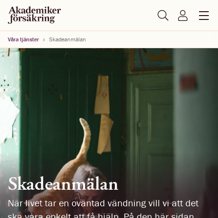
Våra tjänster
Skadeanmälan
Skadeanmälan
När livet tar en oväntad vändning vill vi att det
ska vara enkelt att få hjälp. På den här sidan