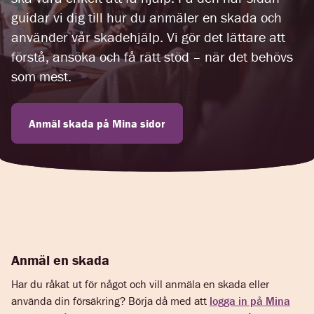
guidar vi dig till hur du anmäler en skada och
använder vår skadehjälp. Vi gör det lättare att
förstå, ansöka och få rätt stöd – när det behövs
som mest.
Anmäl skada på Mina sidor
Anmäl en skada
Har du råkat ut för något och vill anmäla en skada eller
använda din försäkring? Börja då med att
logga in på Mina