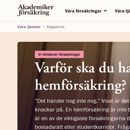
Våra försäkringar
Våra t
Våra tjänster
Magasinet
Vi förklarar försäkringar
Varför ska du h
hemförsäkring?
”Det händer nog inte mig.” Visst är det l
knackar på. En hemförsäkring är inte b
är en av de viktigaste försäkringarna d
bostadsrätt eller studentkorridor. Frå