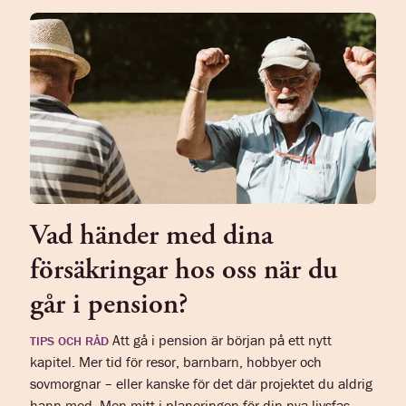
Vad händer med dina
försäkringar hos oss när du
går i pension?
Att gå i pension är början på ett nytt
TIPS OCH RÅD
kapitel. Mer tid för resor, barnbarn, hobbyer och
sovmorgnar – eller kanske för det där projektet du aldrig
hann med. Men mitt i planeringen för din nya livsfas ...