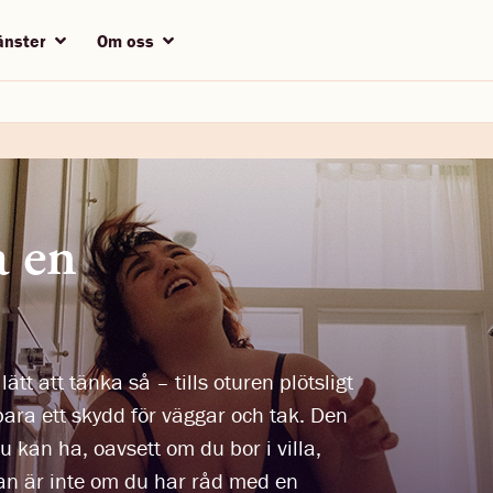
jänster
Om oss
a en
ätt att tänka så – tills oturen plötsligt
ara ett skydd för väggar och tak. Den
u kan ha, oavsett om du bor i villa,
gan är inte om du har råd med en