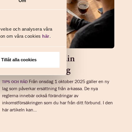
Om
evelse och analysera våra
ation om våra cookies
här
.
Ny lag påverkar din
Tillåt alla cookies
inkomstförsäkring
Från onsdag 1 oktober 2025 gäller en ny
TIPS OCH RÅD
lag som påverkar ersättning från a-kassa. De nya
reglerna innebär också förändringar av
inkomstförsäkringen som du har från ditt förbund. I den
här artikeln kan...