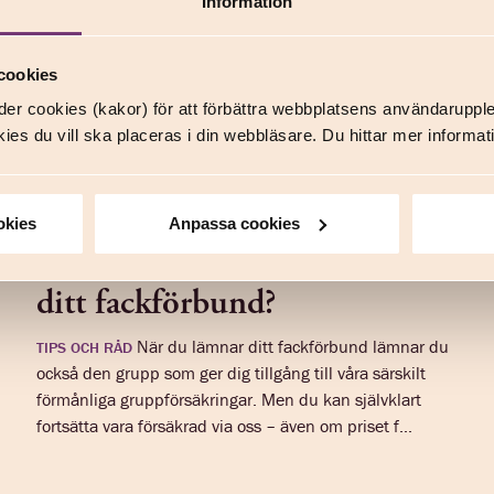
Information
cookies
er cookies (kakor) för att förbättra webbplatsens användaruppl
ies du vill ska placeras i din webbläsare. Du hittar mer inform
Vad händer med dina
okies
Anpassa cookies
försäkringar om du lämnar
ditt fackförbund?
När du lämnar ditt fackförbund lämnar du
TIPS OCH RÅD
också den grupp som ger dig tillgång till våra särskilt
förmånliga gruppförsäkringar. Men du kan självklart
fortsätta vara försäkrad via oss – även om priset f...