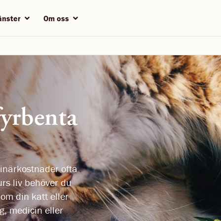
jänster
Om oss
fyrbenta
rinärkostnader ofta
urs liv behöver du
om din katt eller
, medicin eller