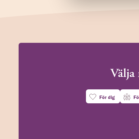
Välja 
För dig
Fö