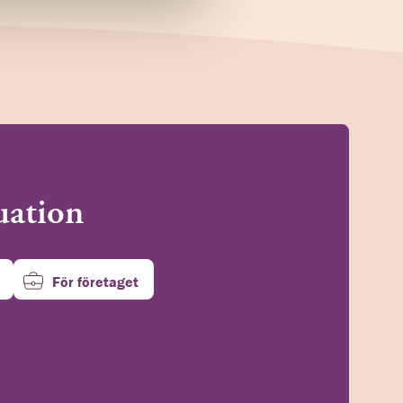
tuation
För företaget