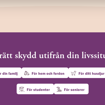
rätt skydd utifrån din livssi
r din familj
För hem och fordon
För ditt husdjur
För studenter
För seniorer