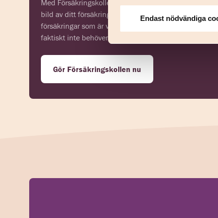
Med Försäkringskollen kan du få en tydligare
bild av ditt försäkringsbehov; vilka
Endast nödvändiga co
försäkringar som är viktiga och vilka du
faktiskt inte behöver i dagsläget.
Gör Försäkringskollen nu