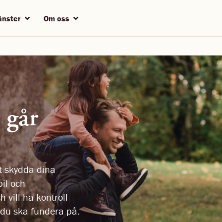
jänster
Om oss
 går
tt skydda dina
bil och
 vill ha kontroll
 du ska fundera på.