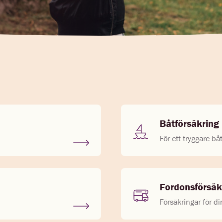
Båtförsäkring
För ett tryggare båt
Fordonsförsäk
Försäkringar för d