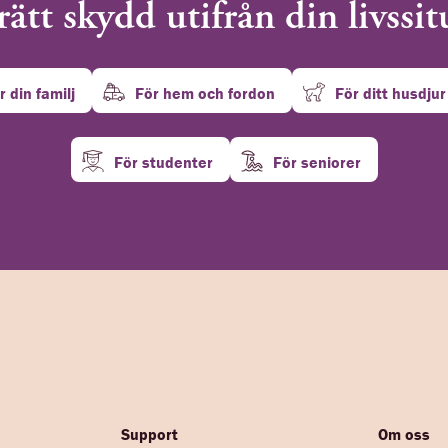
rätt skydd utifrån din livssi
r din familj
För hem och fordon
För ditt husdjur
För studenter
För seniorer
Support
Om oss