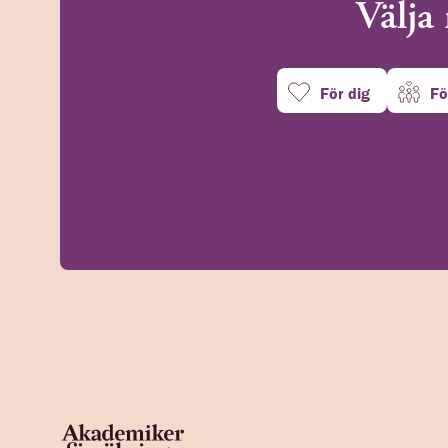
Välja 
För dig
Fö