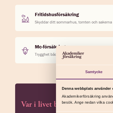
Fritidshusförsäkring
Skyddar ditt sommarhus, tomten och sakerna
Mc-försäkring
​​​​​​​​​​​​​​​​​​​​Trygghet både för lätt och tung mc
Samtycke
Denna webbplats använder 
Akademikerförsäkring använd
Var i livet befinner du dig?
besök. Ange nedan vilka cook