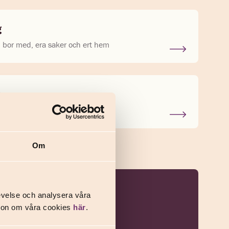
g
 bor med, era saker och ert hem
 bor med, era saker och huset
Om
evelse och analysera våra
ation om våra cookies
här
.