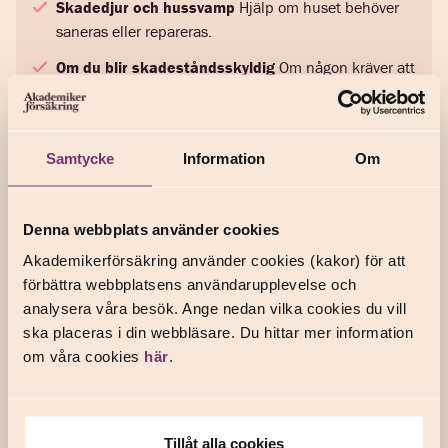
Skadedjur och hussvamp
Hjälp om huset behöver
saneras eller repareras.
Om du blir skadeståndsskyldig
Om någon kräver att
du ska betala för en skada du orsakat eller om du
hamnar i en tvist som rör fritidshuset.
Samtycke
Information
Om
Vad kostar en fritidshusförsäkring?
Du köper din fritidshusförsäkring direkt hos någon av våra
Denna webbplats använder cookies
samarbetspartner. Priset beror på olika parametrar, till
Akademikerförsäkring använder cookies (kakor) för att
exempel hur stort huset är, vad som ingår i försäkringen, vilka
förbättra webbplatsens användarupplevelse och
tillägg du köper och vilken
självrisk
du har. Gå därför vidare
analysera våra besök. Ange nedan vilka cookies du vill
till våra partnerwebbar för att räkna ut vad ditt pris blir.
ska placeras i din webbläsare. Du hittar mer information
Läs mer
om våra cookies
här
.
Fördelar med försäkringsbolagen
Tillåt alla cookies