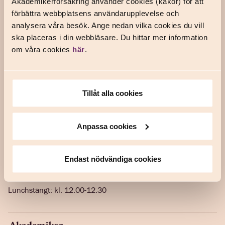
Akademikerförsäkring använder cookies (kakor) för att
Frågor och svar
förbättra webbplatsens användarupplevelse och
Kontakta oss
analysera våra besök. Ange nedan vilka cookies du vill
ska placeras i din webbläsare. Du hittar mer information
om våra cookies
här
.
Om oss
Våra försäkringar
Våra fackförbund
Tillåt alla cookies
In English
Anpassa cookies
Prata försäkring med oss
Telefon: 0771-111 999
Endast nödvändiga cookies
Öppettider
Mån-fre: kl. 8.30-16.00
Lunchstängt: kl. 12.00-12.30