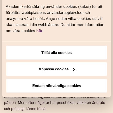
Akademikerförsäkring använder cookies (kakor) för att
förbättra webbplatsens användarupplevelse och
analysera våra besök. Ange nedan vilka cookies du vill
ska placeras i din webbläsare. Du hittar mer information
om våra cookies
här
.
Tillåt alla cookies
Det lönar sig att ha koll på din
Anpassa cookies
hem- och bilförsäkring
Endast nödvändiga cookies
Efter stora efterforskningar köper du till slut en
TIPS OCH RÅD
hem- eller bilförsäkring och tänker att du nu kan sätta check
på den. Men efter något år har priset ökat, villkoren ändrats
och plötsligt känns försä...