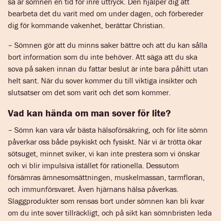
så är sömnen en tid för inre uttryck. Den hjälper dig att
bearbeta det du varit med om under dagen, och förbereder
dig för kommande vakenhet, berättar Christian.
– Sömnen gör att du minns saker bättre och att du kan sålla
bort information som du inte behöver. Att säga att du ska
sova på saken innan du fattar beslut är inte bara påhitt utan
helt sant. När du sover kommer du till viktiga insikter och
slutsatser om det som varit och det som kommer.
Vad kan hända om man sover för lite?
– Sömn kan vara vår bästa hälsoförsäkring, och för lite sömn
påverkar oss både psykiskt och fysiskt. När vi är trötta ökar
sötsuget, minnet sviker, vi kan inte prestera som vi önskar
och vi blir impulsiva istället för rationella. Dessutom
försämras ämnesomsättningen, muskelmassan, tarmfloran,
och immunförsvaret. Även hjärnans hälsa påverkas.
Slaggprodukter som rensas bort under sömnen kan bli kvar
om du inte sover tillräckligt, och på sikt kan sömnbristen leda