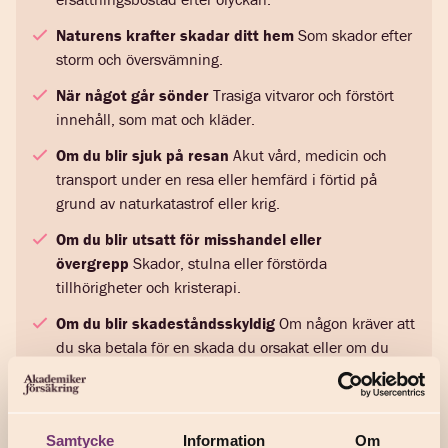
Naturens krafter skadar ditt hem
Som skador efter
storm och översvämning.
När något går sönder
Trasiga vitvaror och förstört
innehåll, som mat och kläder.
Om du blir sjuk på resan
Akut vård, medicin och
transport under en resa eller hemfärd i förtid på
grund av naturkatastrof eller krig.
Om du blir utsatt för misshandel eller
övergrepp
Skador, stulna eller förstörda
tillhörigheter och kristerapi.
Om du blir skadeståndsskyldig
Om någon kräver att
du ska betala för en skada du orsakat eller om du
hamnar i en tvist.
Vad kostar en studenthemförsäkring?
Samtycke
Information
Om