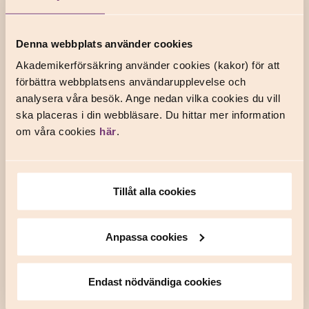
Du köper din studenthemförsäkring direkt hos någon av våra
samarbetspartner. Priset beror på olika parametrar, till
Denna webbplats använder cookies
exempel hur stort ditt boende är, vad som ingår i försäkringen
och vilken
självrisk
du har. Gå därför vidare till våra
Akademikerförsäkring använder cookies (kakor) för att
partnerwebbar för att räkna ut ditt pris.
förbättra webbplatsens användarupplevelse och
analysera våra besök. Ange nedan vilka cookies du vill
Läs mer
ska placeras i din webbläsare. Du hittar mer information
om våra cookies
här
.
Fördelar med försäkringsbolagen
Dina Försäkringar
Tillåt alla cookies
Topprankad hemförsäkring med 4,4 av 5 poäng
hos
Konsumenternas
.
Anpassa cookies
Prova på-skydd under ett år om du byter
försäkringsbolag.
Endast nödvändiga cookies
Extra skydd och hjälp vid id-stöld och nätkränkning.