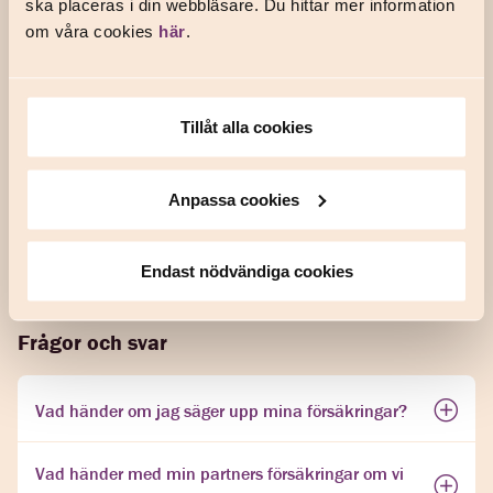
ska placeras i din webbläsare. Du hittar mer information
partner?
om våra cookies
här
.
Det finns tre krav du måste uppfylla för att ha möjlighet att
bjuda in din partner.
Tillåt alla cookies
Du behöver ha minst en personförsäkring via oss
Ni behöver bo på samma adress eller vara gifta.
Anpassa cookies
Du behöver vara medlem i ett av våra anslutna
fackförbund.
Endast nödvändiga cookies
Frågor och svar
Vad händer om jag säger upp mina försäkringar?
Vad händer med min partners försäkringar om vi