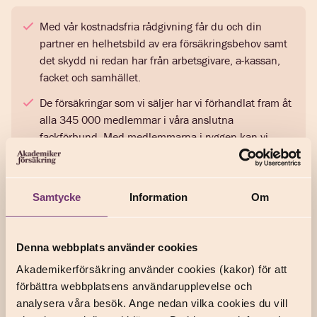
Med vår kostnadsfria rådgivning får du och din
partner en helhetsbild av era försäkringsbehov samt
det skydd ni redan har från arbetsgivare, a-kassan,
facket och samhället.
De försäkringar som vi säljer har vi förhandlat fram åt
alla 345 000 medlemmar i våra anslutna
fackförbund. Med medlemmarna i ryggen kan vi
ställa krav på försäkringsbolagen och erbjuda
försäkringar som har bra villkor och pris.
Våra rådgivare arbetar på uppdrag av dig, och
Samtycke
Information
Om
rådgivningen ingår i medlemskapet i ditt
fackförbund. Rådgivarna får ingen provision och har
avrådningsplikt. Målet är att du och din partner bara
Denna webbplats använder cookies
ska betala för det ni behöver.
Akademikerförsäkring använder cookies (kakor) för att
förbättra webbplatsens användarupplevelse och
analysera våra besök. Ange nedan vilka cookies du vill
Vad finns det för krav för att få bjuda in min