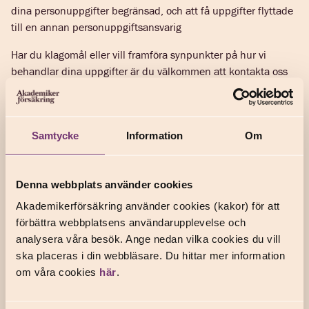
dina personuppgifter begränsad, och att få uppgifter flyttade
till en annan personuppgiftsansvarig
Har du klagomål eller vill framföra synpunkter på hur vi
behandlar dina uppgifter är du välkommen att kontakta oss
på följande sätt:
Brev: AB Akademikerförsäkring i Stockholm, Attn.
Samtycke
Information
Om
Dataskyddsombud, Box 30 120, 104 25 Stockholm
E-post:
dataskyddsombud@akademikerforsakring.se
Denna webbplats använder cookies
Du kan också vända dig till Integritetsskyddsmyndigheten.
Akademikerförsäkring använder cookies (kakor) för att
förbättra webbplatsens användarupplevelse och
Telefon: 08-657 61 00
analysera våra besök. Ange nedan vilka cookies du vill
E-post:
imy@imy.se
ska placeras i din webbläsare. Du hittar mer information
Brev: Integritetsskyddsmyndigheten, Box 8114, 104 20
om våra cookies
här
.
Stockholm