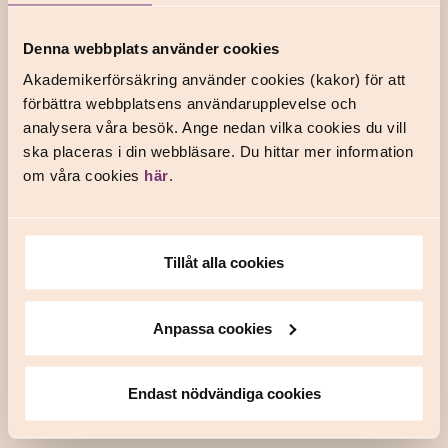
inom de närmsta åren och handlar om hur du bäst ska ta ut
din pension. Ordinarie pris är 5 000 kronor, men som medlem
Denna webbplats använder cookies
i
något av våra anslutna fackförbund
kostar tjänsten 3 000
Akademikerförsäkring använder cookies (kakor) för att
kronor. Placerar du mer än 1 miljon hos Skandia är tjänsten
förbättra webbplatsens användarupplevelse och
kostnadsfri.
analysera våra besök. Ange nedan vilka cookies du vill
ska placeras i din webbläsare. Du hittar mer information
Boka pensionsoptimering
om våra cookies
här
.
Pensionsrådgivning för egenföretagare
Som egenföretagare måste du själv se till att säkra din
Tillåt alla cookies
framtida pension och din hälsa. Hos Skandia kan du boka ett
uppstartsmöte med en rådgivare, som hjälper dig hitta rätt
sjukförsäkring och tjänstepension, helt kostnadsfritt.
Anpassa cookies
Boka pensionsrådgivning för egenföretagare
Endast nödvändiga cookies