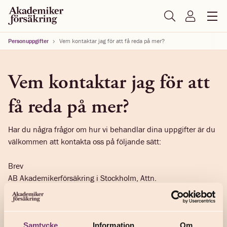
Personuppgifter
Vem kontaktar jag för att få reda på mer?
Vem kontaktar jag för att
få reda på mer?
Har du några frågor om hur vi behandlar dina uppgifter är du
välkommen att kontakta oss på följande sätt:
Brev
AB Akademikerförsäkring i Stockholm, Attn.
Dataskyddsombud, Box 30 120, 104 25 Stockholm
E-post
Samtycke
Information
Om
dataskyddsombud@akademikerforsakring.se