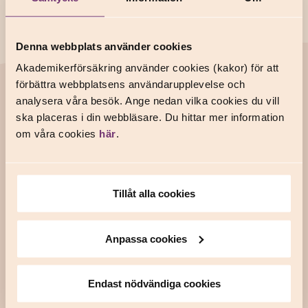
Denna webbplats använder cookies
Akademikerförsäkring använder cookies (kakor) för att
förbättra webbplatsens användarupplevelse och
Support
analysera våra besök. Ange nedan vilka cookies du vill
Anmäl en skada
ska placeras i din webbläsare. Du hittar mer information
om våra cookies
här
.
Frågor och svar
Kontakta oss
Tillåt alla cookies
Om oss
Våra försäkringar
Anpassa cookies
Våra fackförbund
In English
Endast nödvändiga cookies