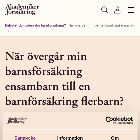
Behöver du justera din barnförsäkring?
När övergår min barnsförsäkring ensambarn ti
När övergår min
barnsförsäkring
ensambarn till en
barnförsäkring flerbarn?
Om du anmäler att du vill ändra din barnförsäkring
ensambarn till en barnsförsäkring flerbarn gäller din nya
försäkring från och med dagen efter att du anmält
förändringen till oss.
Samtycke
Information
Om