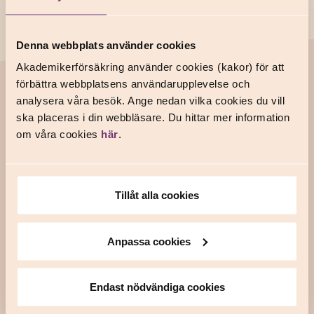
Denna webbplats använder cookies
Akademikerförsäkring använder cookies (kakor) för att
förbättra webbplatsens användarupplevelse och
Support
analysera våra besök. Ange nedan vilka cookies du vill
Anmäl en skada
ska placeras i din webbläsare. Du hittar mer information
Frågor och svar
om våra cookies
här
.
Kontakta oss
Tillåt alla cookies
Om oss
Våra försäkringar
Anpassa cookies
Våra fackförbund
In English
Endast nödvändiga cookies
Prata försäkring med oss