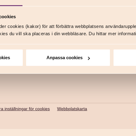
cookies
er cookies (kakor) för att förbättra webbplatsens användaruppl
ies du vill ska placeras i din webbläsare. Du hittar mer inform
Support
Om oss
Anmäl en skada
Våra försä
okies
Anpassa cookies
Frågor och svar
Våra fack
Kontakta oss
In English
a inställningar för cookies
Webbplatskarta