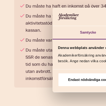
Du måste ha haft en inkomst på över 34
Du måste ha fått ett beslut om beviljad e
aktivitetsstöd från Försäkringskassan 
kassan.
Samtycke
Du måste vara yngre än riktåldern för pe
Denna webbplats använder 
Du måste utan avbrott ha varit yrkesv
Akademikerförsäkring använd
SSR de senaste 18 månaderna innan du b
besök. Ange nedan vilka cook
tid som du har varit studentmedlem, om
utan avbrott. Du kan också tillgodoräkn
inkomstförsäkring hos ett annat förbund
Endast nödvändiga co