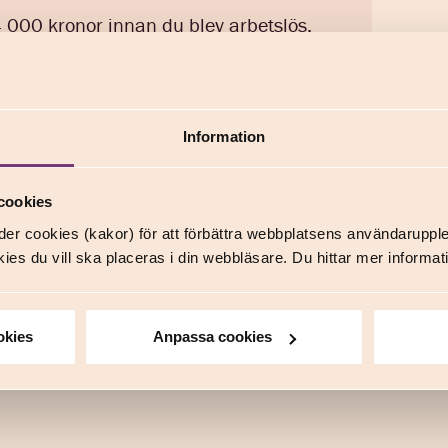
 000 kronor innan du blev arbetslös.
rsättning från a-kassan eller ett
på samma nivå som ersättningen från a-
Information
nsion, det vill säga 67 år.
cookies
erksam medlem i Akademikerförbundet
er cookies (kakor) för att förbättra webbplatsens användaruppl
lev arbetslös. Du kan tillgodoräkna dig
ies du vill ska placeras i din webbläsare. Du hittar mer inform
 du övergår till yrkesverksam medlem
a dig tid som du har haft motsvarande
.
okies
Anpassa cookies