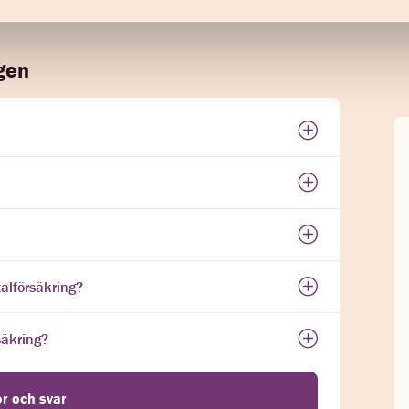
gen
alförsäkring?
säkring?
gor och svar