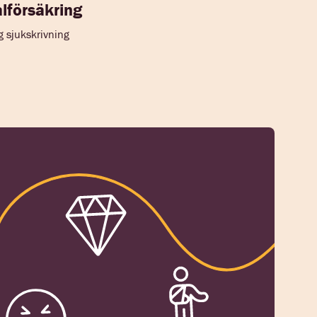
lförsäkring
g sjukskrivning