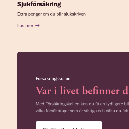
Sjukförsäkring
Extra pengar om du blir sjukskriven
Läs mer
Försäkringskollen
Var i livet befinner 
Med Försäkringskollen kan du få en tydligare bil
vilka försäkringar som är viktiga och vilka du fak