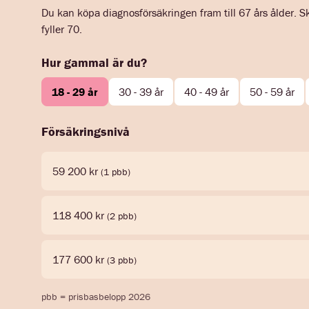
Du kan köpa diagnosförsäkringen fram till 67 års ålder. S
fyller 70.
Hur gammal är du?
18 - 29 år
30 - 39 år
40 - 49 år
50 - 59 år
Försäkringsnivå
59 200 kr
(1 pbb)
118 400 kr
(2 pbb)
177 600 kr
(3 pbb)
pbb = prisbasbelopp 2026