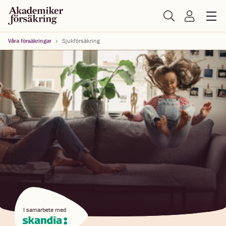
Våra försäkringar
Sjukförsäkring
I samarbete med