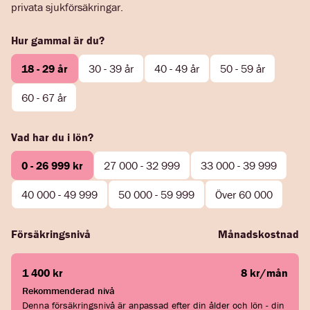
privata sjukförsäkringar.
Hur gammal är du?
18 - 29 år
30 - 39 år
40 - 49 år
50 - 59 år
60 - 67 år
Vad har du i lön?
0 - 26 999 kr
27 000 - 32 999
33 000 - 39 999
40 000 - 49 999
50 000 - 59 999
Över 60 000
Försäkringsnivå
Månadskostnad
1 400 kr
8 kr/mån
Rekommenderad nivå
Denna försäkringsnivå är anpassad efter din ålder och lön - din