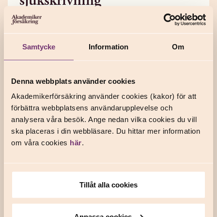
sjukskrivning
Om du inte mår bra och riskerar att bli sjukskriven kan
du få hjälp via hälsoförsäkringen. Den ger dig upp till
6 samtal för hälso- och rehabvägledning, 6 samtal för
Samtycke
Information
Om
yrkeslivsplanering och 6 samtal för samtalsterapi.
Tjänsten är individinriktad och involverar inte din
arbetsgivare.
Denna webbplats använder cookies
Akademikerförsäkring använder cookies (kakor) för att
förbättra webbplatsens användarupplevelse och
Dokument
analysera våra besök. Ange nedan vilka cookies du vill
ska placeras i din webbläsare. Du hittar mer information
om våra cookies
här
.
PDF
Villkor 2026
Tillåt alla cookies
PDF
För- och efterköpsinformation 2026
Anpassa cookies