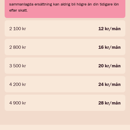
sammanlagda ersättning kan aldrig bli högre än din tidigare lön
efter skatt.
2 100 kr
12 kr/mån
2 800 kr
16 kr/mån
3 500 kr
20 kr/mån
4 200 kr
24 kr/mån
4 900 kr
28 kr/mån