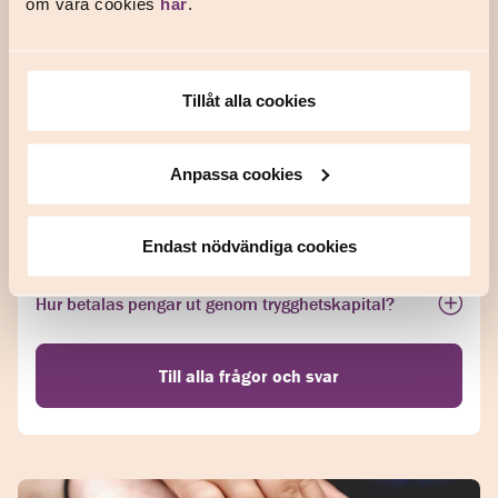
om våra cookies
här
.
Frågor och svar om
trygghetskapitalförsäkringen
Tillåt alla cookies
Behöver jag fylla i en hälsodeklaration när jag köper
en trygghetskapitalförsäkring?
Anpassa cookies
Vad krävs för att få ersättning genom en
trygghetskapitalförsäkring?
Endast nödvändiga cookies
Hur betalas pengar ut genom trygghetskapital?
Till alla frågor och svar