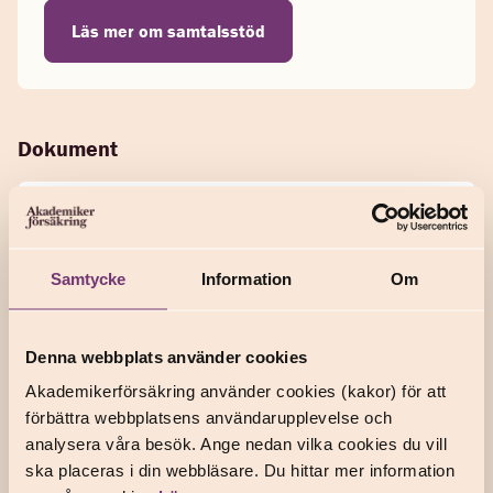
Läs mer om samtalsstöd
Dokument
PDF
Villkor 2026
Samtycke
Information
Om
PDF
För- och efterköpsinformation 2026
Denna webbplats använder cookies
Akademikerförsäkring använder cookies (kakor) för att
PDF
förbättra webbplatsens användarupplevelse och
Distansavtal
analysera våra besök. Ange nedan vilka cookies du vill
ska placeras i din webbläsare. Du hittar mer information