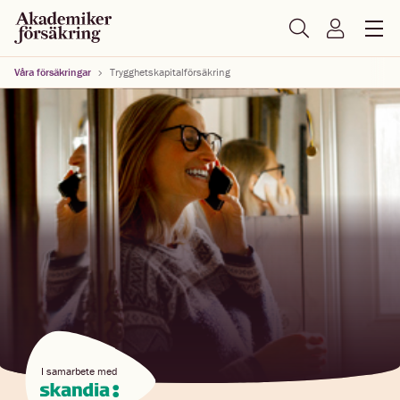
Våra försäkringar
Trygghetskapitalförsäkring
I samarbete med