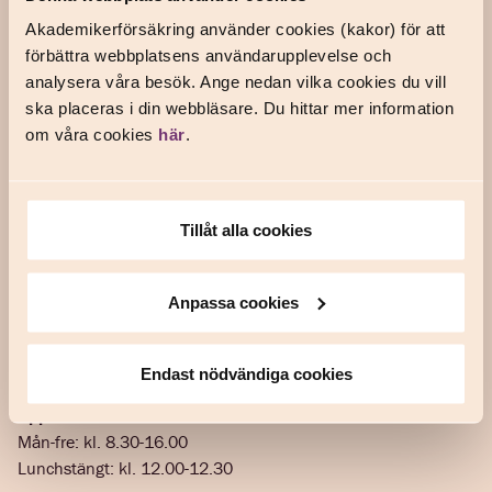
Anmäl en skada
Akademikerförsäkring använder cookies (kakor) för att
förbättra webbplatsens användarupplevelse och
Frågor och svar
analysera våra besök. Ange nedan vilka cookies du vill
Kontakta oss
ska placeras i din webbläsare. Du hittar mer information
om våra cookies
här
.
Om oss
Våra försäkringar
Tillåt alla cookies
Våra fackförbund
In English
Anpassa cookies
Prata försäkring med oss
Telefon: 0771-111 999
Endast nödvändiga cookies
Öppettider
Mån-fre: kl. 8.30-16.00
Lunchstängt: kl. 12.00-12.30