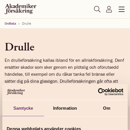
Ordlista
Drulle
Drulle
En drulleförsäkring kallas ibland för en allriskförsäkring. Denf
ersätter skador som sker genom en plötslig och oförutsedd
händelse, till exempel om du råkar tanka fel bränse eller
sätter dig på dina glasögon. Drulleförsäkringen går ofta att
köpa till bil- och hemförsäkringar.
Samtycke
Information
Om
Support
Denna webbplats använder cookies