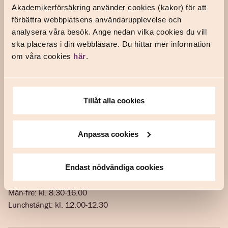
Akademikerförsäkring använder cookies (kakor) för att
Frågor och svar
förbättra webbplatsens användarupplevelse och
Kontakta oss
analysera våra besök. Ange nedan vilka cookies du vill
ska placeras i din webbläsare. Du hittar mer information
om våra cookies
här
.
Om oss
Våra försäkringar
Tillåt alla cookies
Våra fackförbund
In English
Anpassa cookies
Prata försäkring med oss
Telefon: 0771-111 999
Endast nödvändiga cookies
Öppettider
Mån-fre: kl. 8.30-16.00
Lunchstängt: kl. 12.00-12.30