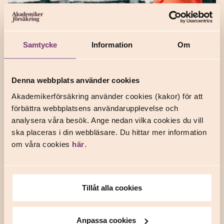
Samtycke
Information
Om
När en relation påverkar ditt
mående negativt
Denna webbplats använder cookies
Akademikerförsäkring använder cookies (kakor) för att
Den här
FÖREBYGGANDE FÖR HÄLSAN
/
KUNDERNA BERÄTTAR
förbättra webbplatsens användarupplevelse och
berättelsen är ett exempel ur verkliga livet på hur du som
analysera våra besök. Ange nedan vilka cookies du vill
medlem kan använda vår hälsoförsäkring vid psykisk ohälsa.
ska placeras i din webbläsare. Du hittar mer information
Den handlar om hur en kvinna fick hjälp att hantera
om våra cookies
här
.
relationen till en när...
Tillåt alla cookies
Anpassa cookies