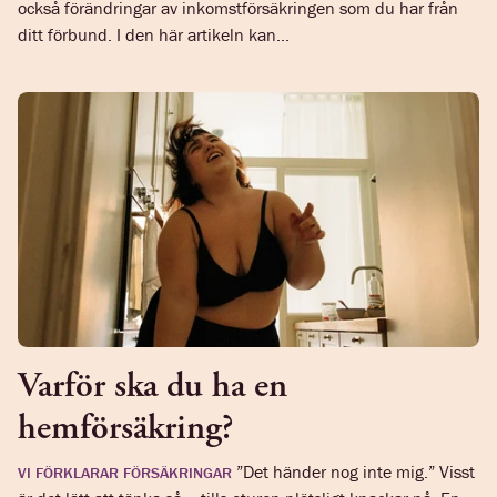
också förändringar av inkomstförsäkringen som du har från
ditt förbund. I den här artikeln kan...
Varför ska du ha en
hemförsäkring?
”Det händer nog inte mig.” Visst
VI FÖRKLARAR FÖRSÄKRINGAR