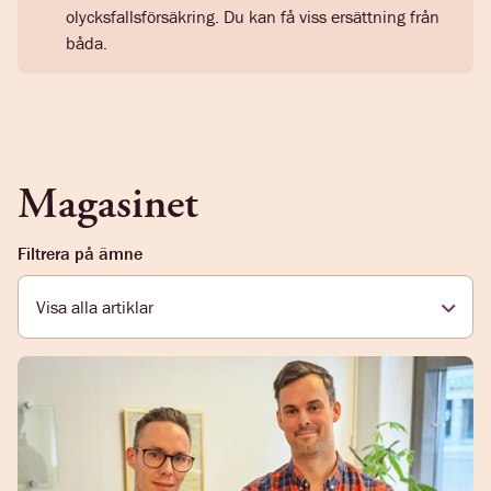
olycksfallsförsäkring. Du kan få viss ersättning från
båda.
Magasinet
Filtrera på ämne