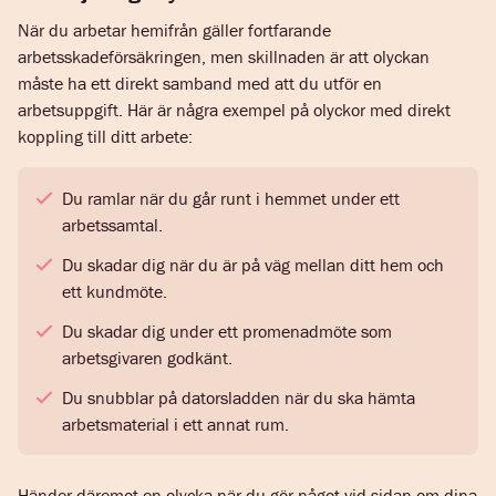
När du arbetar hemifrån gäller fortfarande
arbetsskadeförsäkringen, men skillnaden är att olyckan
måste ha ett direkt samband med att du utför en
arbetsuppgift. Här är några exempel på olyckor med direkt
koppling till ditt arbete:
Du ramlar när du går runt i hemmet under ett
arbetssamtal.
Du skadar dig när du är på väg mellan ditt hem och
ett kundmöte.
Du skadar dig under ett promenadmöte som
arbetsgivaren godkänt.
Du snubblar på datorsladden när du ska hämta
arbetsmaterial i ett annat rum.
Händer däremot en olycka när du gör något vid sidan om dina