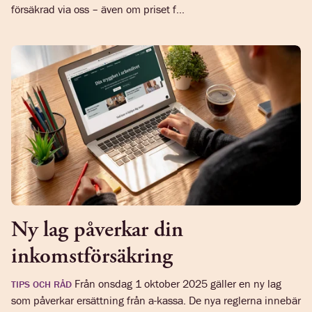
försäkrad via oss – även om priset f...
Ny lag påverkar din
inkomstförsäkring
Från onsdag 1 oktober 2025 gäller en ny lag
TIPS OCH RÅD
som påverkar ersättning från a-kassa. De nya reglerna innebär