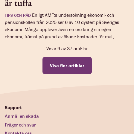
är tuffa
Enligt AMF:s undersökning ekonomi- och
TIPS OCH RÅD
pensionskollen från 2025 ser 6 av 10 dystert på Sveriges
ekonomi. Många upplever även en oro kring sin egen
ekonomi, främst på grund av ökade kostnader för mat, ...
Visar
9
av
37
artiklar
Visa fler artiklar
Support
Anmäl en skada
Frågor och svar
Kontakta oss