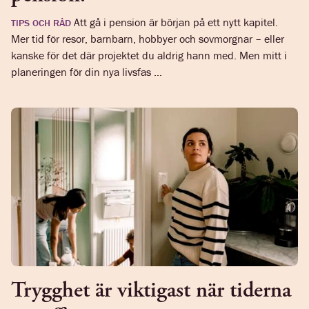
Att gå i pension är början på ett nytt kapitel.
TIPS OCH RÅD
Mer tid för resor, barnbarn, hobbyer och sovmorgnar – eller
kanske för det där projektet du aldrig hann med. Men mitt i
planeringen för din nya livsfas ...
Trygghet är viktigast när tiderna