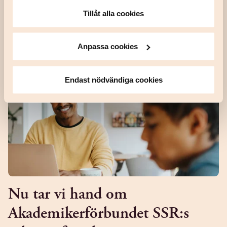
hem- eller bilförsäkring och tänker att du nu kan sätta check
Tillåt alla cookies
på den. Men efter något år har priset ökat, villkoren ändrats
och plötsligt känns försä...
Anpassa cookies
Endast nödvändiga cookies
Nu tar vi hand om
Akademikerförbundet SSR:s