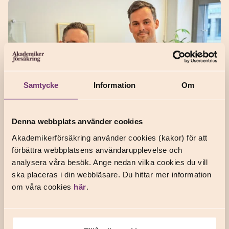
Samtycke
Information
Om
Denna webbplats använder cookies
Vår sjukförsäkring kan hjälpa –
Akademikerförsäkring använder cookies (kakor) för att
innan du blir sjuk
förbättra webbplatsens användarupplevelse och
analysera våra besök. Ange nedan vilka cookies du vill
Stress på jobbet, svårt att sova,
FÖREBYGGANDE FÖR HÄLSAN
ska placeras i din webbläsare. Du hittar mer information
värk i kropp och själ? Det finns hjälp att få. Köper du vår
om våra cookies
här
.
sjukförsäkring har du tillgång till en hälsoförsäkring som ger
snabb hjälp innan du blir tvungen att sjuks...