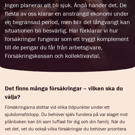
Ingen planerar att bli sjuk. Ändå händer det. De
flesta av oss klarar en ansträngd ekonomi under
en begränsad period, men blir det långvarigt kan
situationen bli besvärlig. Här förklarar vi hur
försäkringar fungerar som ett tryggt komplement
till de pengar du får från arbetsgivare,
Försäkringskassan och kollektivavtal.
Det finns många försäkringar – vilken ska du
välja?
Försäkringarna stöttar vid olika tidpunkter under ett
sjukdomsförlopp. Du behöver själv fundera på var slaget mot
plånboken kan bli som tuffast för dig och din familj. När du
vet det, vet du också vilka försäkringar du behöver prioritera.