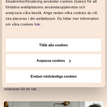
Akademikerförsäkring använder cookies (kakor) för att
förbättra webbplatsens användarupplevelse och
analysera våra besök. Ange nedan vilka cookies du vill
ska placeras i din webbläsare. Du hittar mer information
om våra cookies
här
.
Tillåt alla cookies
När en relation påverkar ditt
mående negativt
Anpassa cookies
Den här
FÖREBYGGANDE FÖR HÄLSAN
/
KUNDERNA BERÄTTAR
berättelsen är ett exempel ur verkliga livet på hur du som
Endast nödvändiga cookies
medlem kan använda vår hälsoförsäkring vid psykisk ohälsa.
Den handlar om hur en kvinna fick hjälp att hantera
relationen till en när...