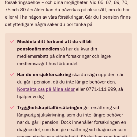
försäkringsbehov – och dina möjligheter. Vid 65, 67, 69, 70,
75 och 80 års ålder kan du påverkas på olika sätt, om du har
eller vill ha någon av våra försäkringar. Går du i pension finns
det ytterligare några saker du bör tänka på:
Meddela ditt förbund att du vill bli
pensionärsmedlem
så har du kvar din
medlemsrabatt på dina försäkringar och lägre
medlemsavgift hos förbundet.
Har du en sjukförsäkring
ska du säga upp den när
du går i pension, då du inte längre behöver den.
Kontakta oss på Mina sidor
eller 0771-111 999, så
hjälper vi dig.
Trygghetskapitalförsäkringen
ger ersättning vid
långvarig sjukskrivning, som du inte längre behöver
när du går i pension. Dock innehåller försäkringen en
diagnosdel, som kan ge ersättning vid diagnoser som
cancer, stroke och hjärtinfarkt. Så det kan vara bra att