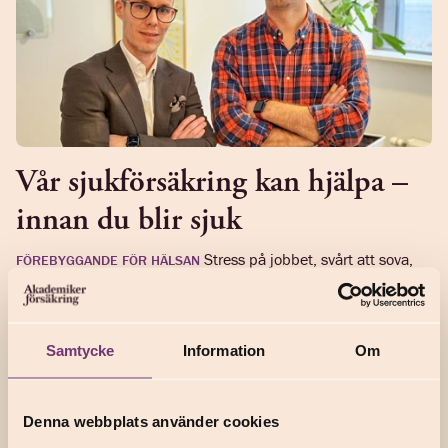
Vår sjukförsäkring kan hjälpa –
innan du blir sjuk
Stress på jobbet, svårt att sova,
FÖREBYGGANDE FÖR HÄLSAN
värk i kropp och själ? Det finns hjälp att få. Köper du vår
sjukförsäkring har du tillgång till en hälsoförsäkring som ger
snabb hjälp innan du blir tvungen att sjuks...
Samtycke
Information
Om
Denna webbplats använder cookies